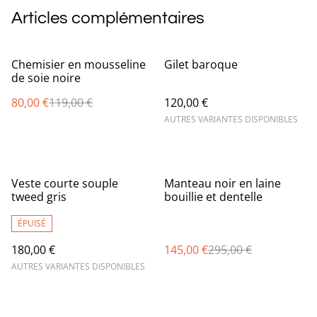
Articles complémentaires
%
Chemisier en mousseline
Gilet baroque
de soie noire
80,00 €
119,00 €
120,00 €
AUTRES VARIANTES DISPONIBLES
%
Veste courte souple
Manteau noir en laine
tweed gris
bouillie et dentelle
ÉPUISÉ
180,00 €
145,00 €
295,00 €
AUTRES VARIANTES DISPONIBLES