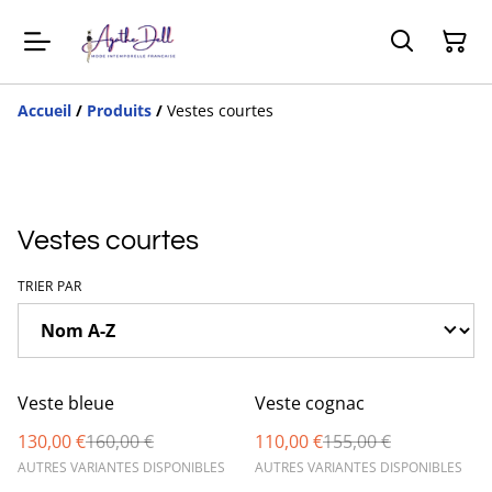
Accueil
/
Produits
/
Vestes courtes
Vestes courtes
TRIER PAR
%
%
Veste bleue
Veste cognac
130,00 €
160,00 €
110,00 €
155,00 €
AUTRES VARIANTES DISPONIBLES
AUTRES VARIANTES DISPONIBLES