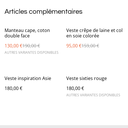
Articles complémentaires
%
%
Manteau cape, coton
Veste crêpe de laine et col
double face
en soie colorée
130,00 €
190,00 €
95,00 €
159,00 €
AUTRES VARIANTES DISPONIBLES
Veste inspiration Asie
Veste sixties rouge
180,00 €
180,00 €
AUTRES VARIANTES DISPONIBLES